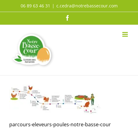
Passer
06 89 63 46 31
|
c.cedra@notrebassecour.com
au
Facebook
contenu
parcours-eleveurs-poules-notre-basse-cour