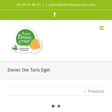
Passer
06 89 63 46 31
|
c.cedra@notrebassecour.com
au
Facebook
contenu
Donec Ore Turis Eget
Previous