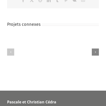
Facebook
X
Reddit
LinkedIn
Tumblr
Pinterest
Vk
Email
Projets connexes
Mauris
Proin
Fringilla
Sodales
Voluts
Quam
Pascale et Christian Cédra