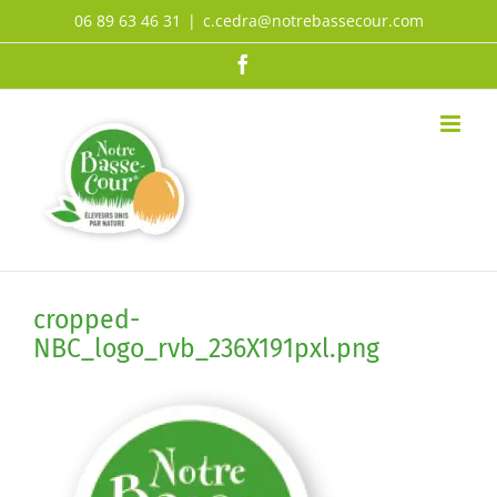
Passer
06 89 63 46 31
|
c.cedra@notrebassecour.com
au
Facebook
contenu
cropped-
NBC_logo_rvb_236X191pxl.png