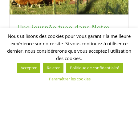
Une journée type dans Notre
Basse-CourⓇ
Nous utilisons des cookies pour vous garantir la meilleure
expérience sur notre site. Si vous continuez à utiliser ce
Pascale Cédra est avicultrice au sein du [...]
dernier, nous considérerons que vous acceptez l'utilisation
des cookies.
Accepter
Rejeter
Politique de confidentialité
Paramétrer les cookies
Catégories
Alexis Rudent – La ferme de Bourgon
Annie et Philippe Hervé