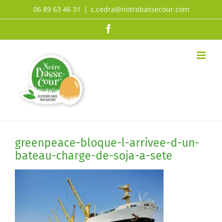
Passer
06 89 63 46 31
|
c.cedra@notrebassecour.com
au
Facebook
contenu
greenpeace-bloque-l-arrivee-d-un-
bateau-charge-de-soja-a-sete