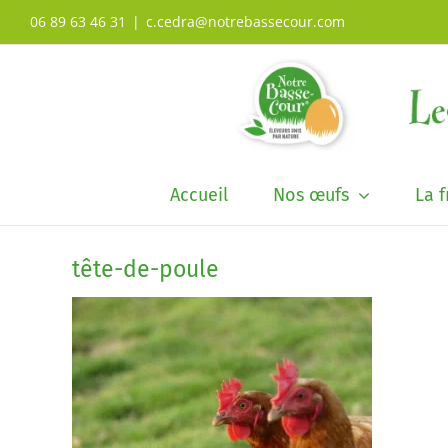
Passer
06 89 63 46 31
|
c.cedra@notrebassecour.com
au
contenu
Accueil
Nos œufs
La 
tête-de-poule