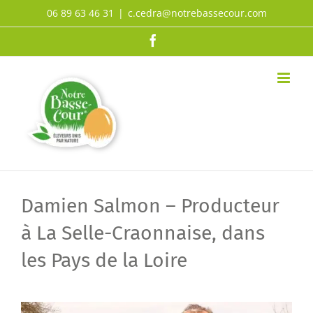
Passer
06 89 63 46 31
|
c.cedra@notrebassecour.com
au
Facebook
contenu
Damien Salmon – Producteur
à La Selle-Craonnaise, dans
les Pays de la Loire