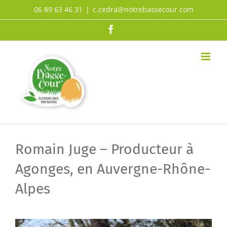
Passer
06 89 63 46 31
|
c.cedra@notrebassecour.com
au
Facebook
contenu
Romain Juge – Producteur à
Agonges, en Auvergne-Rhône-
Alpes